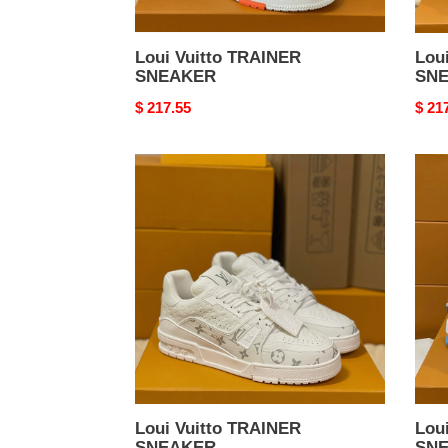
Loui Vuitto TRAINER
Lou
SNEAKER
SN
Original
$ 217.55
Origi
$ 21
price
price
Loui
Loui
Vuitto
Vuitt
TRAINER
TRA
SNEAKER
SNE
Loui Vuitto TRAINER
Lou
SNEAKER
SN