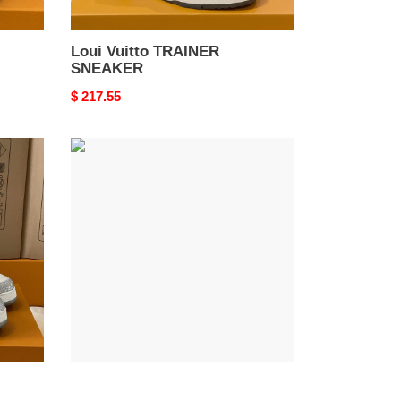
Loui Vuitto TRAINER
SNEAKER
Original
$ 217.55
price