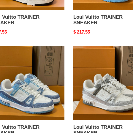
i Vuitto TRAINER
Loui Vuitto TRAINER
EAKER
SNEAKER
nal
7.55
Original
$ 217.55
price
Loui
o
Vuitto
INER
TRAINER
AKER
SNEAKER
i Vuitto TRAINER
Loui Vuitto TRAINER
EAKER
SNEAKER