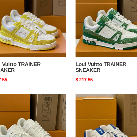
AKER
SNEAKER
i Vuitto TRAINER
Loui Vuitto TRAINER
EAKER
SNEAKER
nal
7.55
Original
$ 217.55
price
Loui
o
Vuitto
INER
TRAINER
AKER
SNEAKER