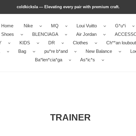
coldkicksla — Elevating every pair with premium craft.
Home
Nike
MQ
Loui Vuitto
G*u*i
r Shoes
BLENCIAGA
Air Jordan
ACCESSO
Y
KIDS
DR
Clothes
Ch**an loubout
E
Bag
pu*re b*and
New Balance
Lo
Ba*len*cia*ga
As*ic*s
TRAINER