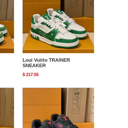
SNEAKER
Loui Vuitto TRAINER
SNEAKER
Original
$ 217.55
price
Loui
Vuitto
TRAINER
SNEAKER