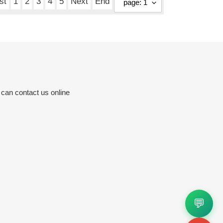
st
1
2
3
4
5
Next
End
 can contact us online
s
💬