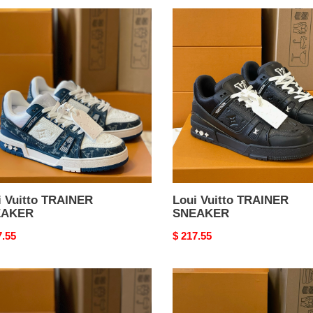
Loui
o
Vuitto
INER
TRAINER
AKER
SNEAKER
i Vuitto TRAINER
Loui Vuitto TRAINER
EAKER
SNEAKER
nal
7.55
Original
$ 217.55
price
Loui
o
Vuitto
INER
TRAINER