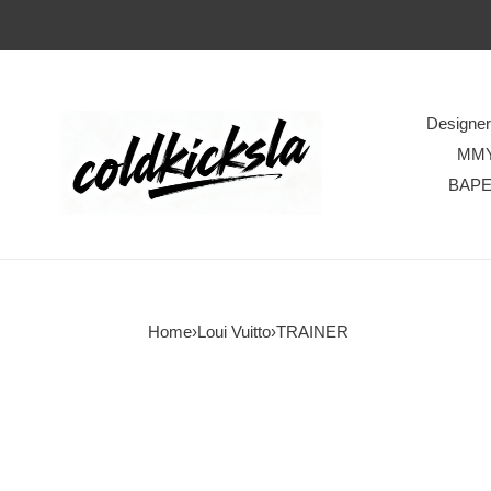
Designe
MM
BAP
Home
›
Loui Vuitto
›
TRAINER