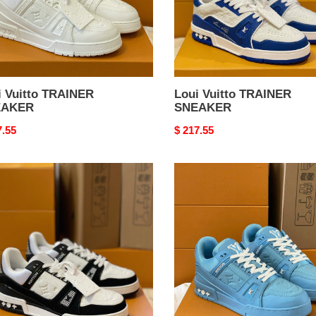
i Vuitto TRAINER
Loui Vuitto TRAINER
EAKER
SNEAKER
nal
7.55
Original
$ 217.55
price
Loui
o
Vuitto
INER
TRAINER
AKER
SNEAKER